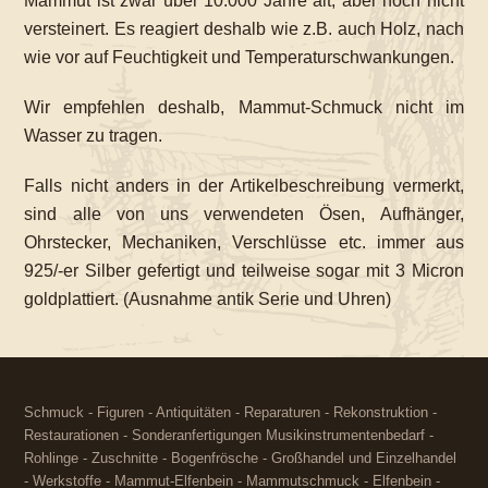
Mammut ist zwar über 10.000 Jahre alt, aber noch nicht
versteinert. Es reagiert deshalb wie z.B. auch Holz, nach
wie vor auf Feuchtigkeit und Temperaturschwankungen.
Wir empfehlen deshalb, Mammut-Schmuck nicht im
Wasser zu tragen.
Falls nicht anders in der Artikelbeschreibung vermerkt,
sind alle von uns verwendeten Ösen, Aufhänger,
Ohrstecker, Mechaniken, Verschlüsse etc. immer aus
925/-er Silber gefertigt und teilweise sogar mit 3 Micron
goldplattiert. (Ausnahme antik Serie und Uhren)
Schmuck - Figuren - Antiquitäten - Reparaturen - Rekonstruktion -
Restaurationen - Sonderanfertigungen Musikinstrumentenbedarf -
Rohlinge - Zuschnitte - Bogenfrösche - Großhandel und Einzelhandel
- Werkstoffe - Mammut-Elfenbein - Mammutschmuck - Elfenbein -