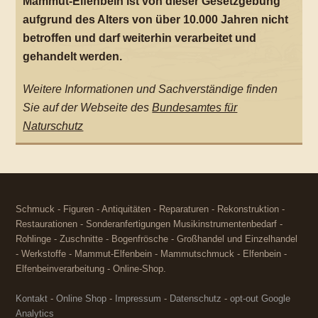
Mammut-Elfenbein ist von dieser Gesetzgebung
aufgrund des Alters von über 10.000 Jahren nicht
betroffen und darf weiterhin verarbeitet und
gehandelt werden.
Weitere Informationen und Sachverständige finden
Sie auf der Webseite des
Bundesamtes für
Naturschutz
Schmuck - Figuren - Antiquitäten - Reparaturen - Rekonstruktion -
Restaurationen - Sonderanfertigungen Musikinstrumentenbedarf -
Rohlinge - Zuschnitte - Bogenfrösche - Großhandel und Einzelhandel
- Werkstoffe - Mammut-Elfenbein - Mammutschmuck - Elfenbein -
Elfenbeinverarbeitung - Online-Shop.
Kontakt
-
Online Shop
-
Impressum
-
Datenschutz
-
opt-out Google
Analytics