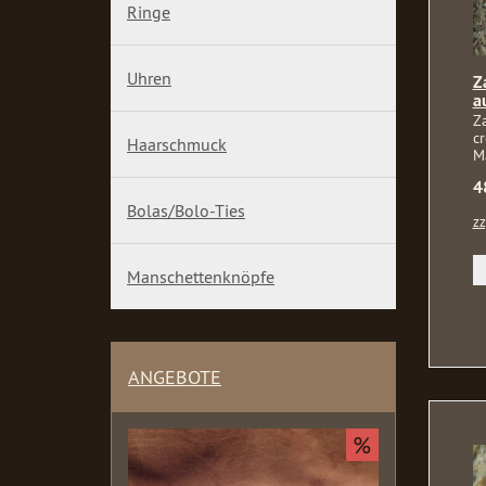
Ringe
Uhren
Z
a
Z
c
Haarschmuck
M
4
Bolas/Bolo-Ties
zz
Manschettenknöpfe
ANGEBOTE
%