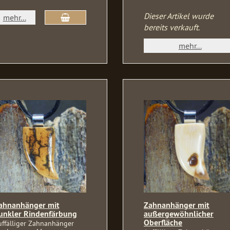
Dieser Artikel wurde
mehr...
bereits verkauft.
mehr...
ahnanhänger mit
Zahnanhänger mit
unkler Rindenfärbung
außergewöhnlicher
Oberfläche
uffälliger Zahnanhänger