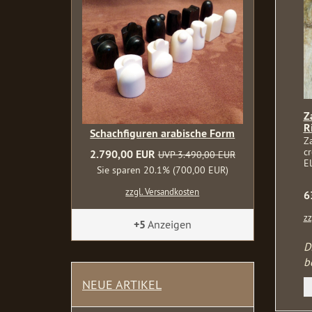
Z
R
Schachfiguren arabische Form
Z
c
2.790,00 EUR
UVP 3.490,00 EUR
El
Sie sparen 20.1% (700,00 EUR)
zzgl. Versandkosten
6
zz
+5
Anzeigen
D
b
NEUE ARTIKEL