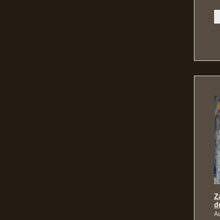
Z
d
A