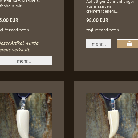
us braunem Mammut-
Auffälliger Zahnanhänger
fenbein mit...
aus massivem
cremefarbenem...
3,00 EUR
98,00 EUR
gl. Versandkosten
zzgl. Versandkosten
ieser Artikel wurde
mehr...
ereits verkauft.
mehr...