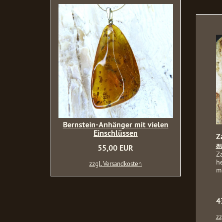
Bernstein-Anhänger mit vielen
Einschlüssen
Z
a
55,00 EUR
Z
h
zzgl. Versandkosten
mi
4
zz