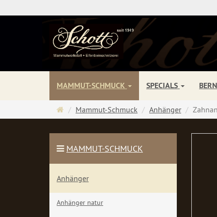
MAMMUT-SCHMUCK
SPECIALS
BER
Startseite
Mammut-Schmuck
Anhänger
Zahnan
MAMMUT-SCHMUCK
Anhänger
Anhänger natur