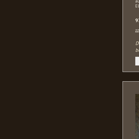
a
El
9
zz
D
b