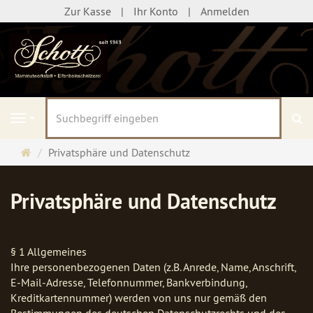
Zur Kasse
Ihr Konto
Anmelden
S
Navigation
Startseite
Privatsphäre und Datenschutz
Privatsphäre und Datenschutz
§ 1 Allgemeines
Ihre personenbezogenen Daten (z.B. Anrede, Name, Anschrift,
E-Mail-Adresse, Telefonnummer, Bankverbindung,
Kreditkartennummer) werden von uns nur gemäß den
Bestimmungen des deutschen Datenschutzrechts und des