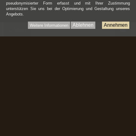
pseudonymisierter Form erfasst und mit Ihrer Zustimmung
unterstützen Sie uns bei der Optimierung und Gestaltung unseres
Angebots.
Ablehnen
Annehmen
Weitere Informationen
War
0 Artikel
Kontakt
Mammutwerkstatt-