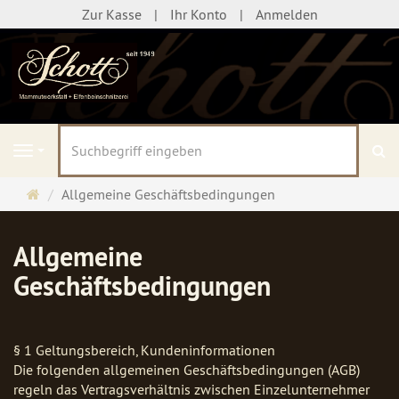
Zur Kasse
Ihr Konto
Anmelden
S
Navigation
Startseite
Allgemeine Geschäftsbedingungen
Allgemeine
Geschäftsbedingungen
§ 1 Geltungsbereich, Kundeninformationen
Die folgenden allgemeinen Geschäftsbedingungen (AGB)
regeln das Vertragsverhältnis zwischen Einzelunternehmer