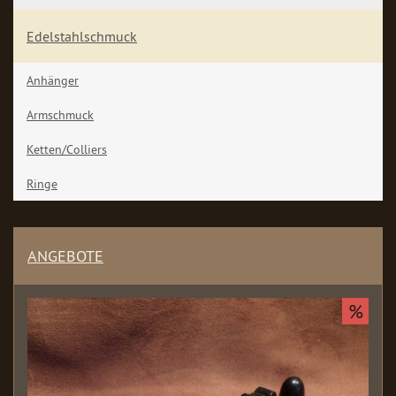
Edelstahlschmuck
Anhänger
Armschmuck
Ketten/Colliers
Ringe
ANGEBOTE
%