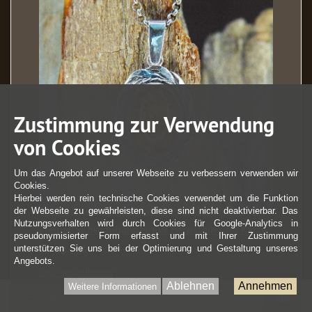
Zustimmung zur Verwendung
von Cookies
Um das Angebot auf unserer Webseite zu verbessern verwenden wir
Cookies.
Hierbei werden rein technische Cookies verwendet um die Funktion
der Webseite zu gewährleisten, diese sind nicht deaktivierbar. Das
Nutzungsverhalten wird durch Cookies für Google-Analytics in
kleiner Silberanhänger mit Bernstein und Kette
pseudonymisierter Form erfasst und mit Ihrer Zustimmung
55,00 EUR
unterstützen Sie uns bei der Optimierung und Gestaltung unseres
Angebots.
zzgl. Versandkosten
Ablehnen
Annehmen
Weitere Informationen
War
0 Artikel
mehr...