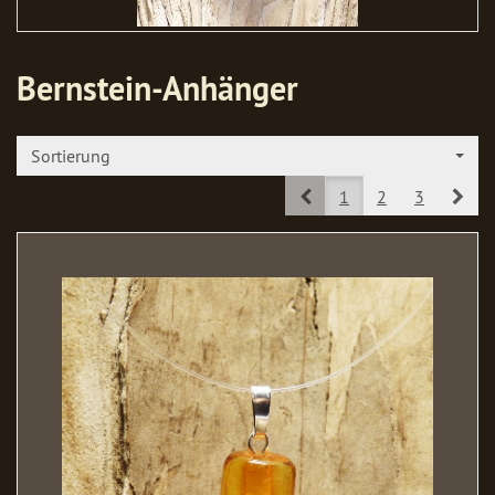
Bernstein-Anhänger
Sortierung
Prev
Nex
1
2
3