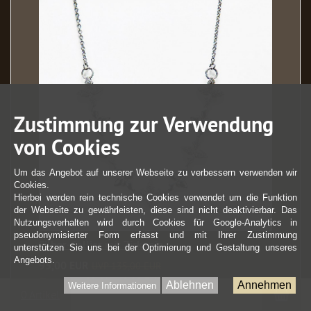
Zustimmung zur Verwendung
von Cookies
Um das Angebot auf unserer Webseite zu verbessern verwenden wir
Cookies.
Hierbei werden rein technische Cookies verwendet um die Funktion
der Webseite zu gewährleisten, diese sind nicht deaktivierbar. Das
Nutzungsverhalten wird durch Cookies für Google-Analytics in
pseudonymisierter Form erfasst und mit Ihrer Zustimmung
Silber-Collier mit Zirkonia
unterstützen Sie uns bei der Optimierung und Gestaltung unseres
Angebots.
95,00 EUR
UVP 135,00 EUR
Sie sparen 29.6% (40,00 EUR)
Ablehnen
Annehmen
Weitere Informationen
War
0 Artikel
zzgl. Versandkosten