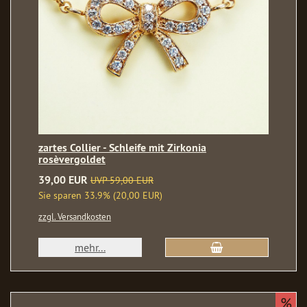
zartes Collier - Schleife mit Zirkonia
rosèvergoldet
39,00 EUR
UVP 59,00 EUR
Sie sparen 33.9% (20,00 EUR)
zzgl. Versandkosten
mehr...
%