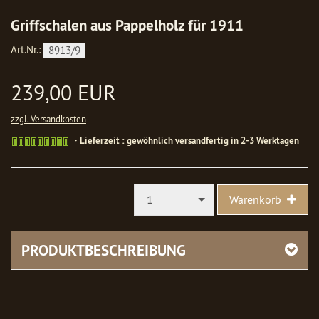
Griffschalen aus Pappelholz für 1911
Art.Nr.:
8913/9
239,00 EUR
zzgl. Versandkosten
Gewöhnlich
Lieferzeit : gewöhnlich versandfertig in 2-3 Werktagen
versandfertig
in
1-
2
1
Warenkorb
Werktagen
PRODUKTBESCHREIBUNG