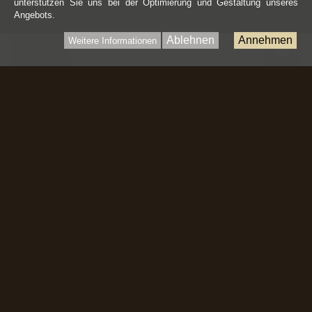
unterstützen Sie uns bei der Optimierung und Gestaltung unseres
Angebots.
Ablehnen
Annehmen
Weitere Informationen
War
0 Artikel
Kontakt
Mammutwerkstatt-