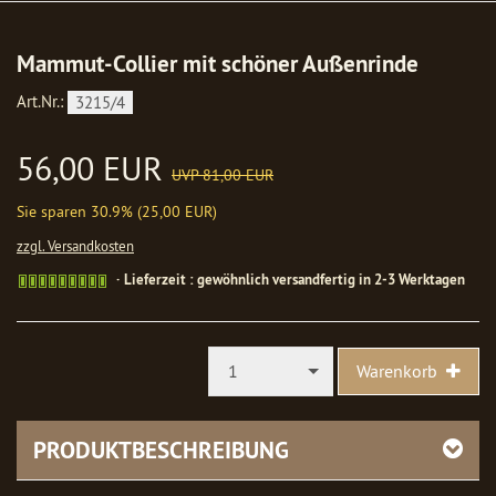
Mammut-Collier mit schöner Außenrinde
Art.Nr.:
3215/4
56,00 EUR
UVP 81,00 EUR
Sie sparen 30.9% (25,00 EUR)
zzgl. Versandkosten
Gewöhnlich
Lieferzeit : gewöhnlich versandfertig in 2-3 Werktagen
versandfertig
in
1-
2
1
Warenkorb
Werktagen
PRODUKTBESCHREIBUNG