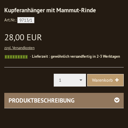
Kupferanhänger mit Mammut-Rinde
Art.Nr.:
9713/1
28,00 EUR
zzgl. Versandkosten
Gewöhnlich
Lieferzeit : gewöhnlich versandfertig in 2-3 Werktagen
versandfertig
in
1-
2
1
Warenkorb
Werktagen
PRODUKTBESCHREIBUNG