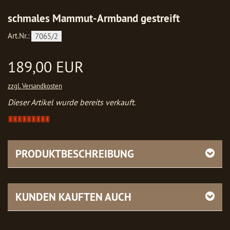
schmales Mammut-Armband gestreift
Art.Nr.:
7065/2
189,00 EUR
zzgl. Versandkosten
Dieser Artikel wurde bereits verkauft.
Artikel
verkauft
-
bitte
PRODUKTBESCHREIBUNG
anfragen
KUNDEN KAUFTEN AUCH