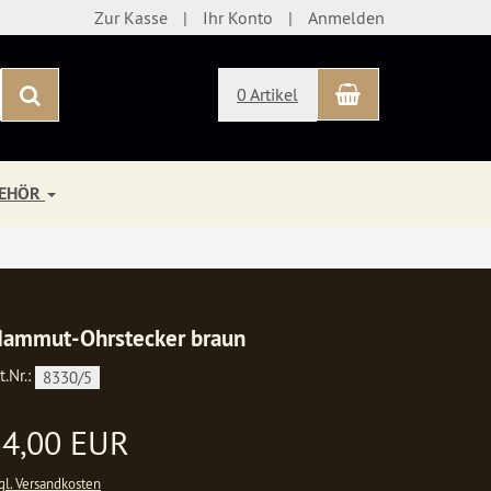
Zur Kasse
Ihr Konto
Anmelden
Warenkorb
Suchen
0 Artikel
BEHÖR
ammut-Ohrstecker braun
t.Nr.:
8330/5
34,00 EUR
gl. Versandkosten