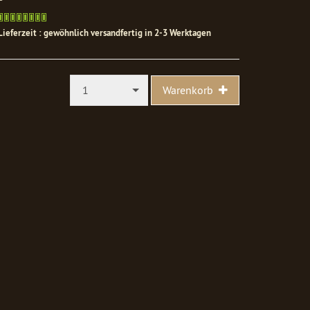
Gewöhnlich
versandfertig
Lieferzeit : gewöhnlich versandfertig in 2-3 Werktagen
in
1-
2
Werktagen
1
Warenkorb