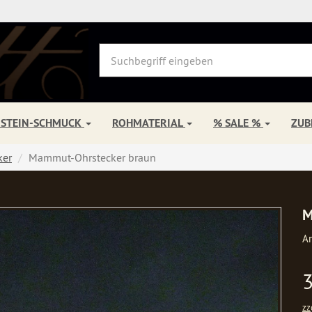
NSTEIN-SCHMUCK
ROHMATERIAL
% SALE %
ZU
ker
Mammut-Ohrstecker braun
M
Ar
zz