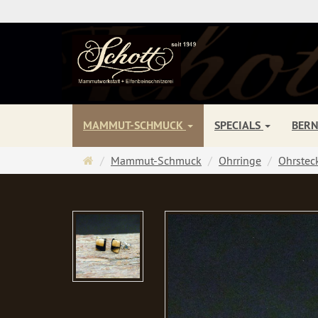
MAMMUT-SCHMUCK
SPECIALS
BER
Startseite
Mammut-Schmuck
Ohrringe
Ohrstec