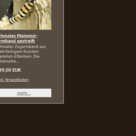
chmales Mammut-
rmband gestreift
chmales Zugarmband aus
ehrfarbigem fossilem
ammut-Elfenbein. Die
nenseite...
89,00 EUR
gl. Versandkosten
mehr...