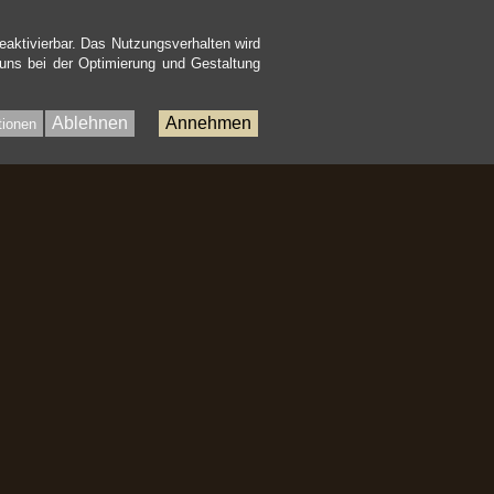
eaktivierbar. Das Nutzungsverhalten wird
 uns bei der Optimierung und Gestaltung
Ablehnen
Annehmen
tionen
Bac
to
Top