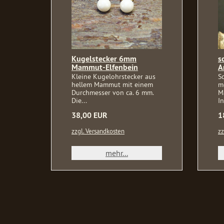
Kugelstecker 6mm
s
Mammut-Elfenbein
A
Kleine Kugelohrstecker aus
S
hellem Mammut mit einem
m
Durchmesser von ca. 6 mm.
M
Die...
In
38,00 EUR
1
zzgl. Versandkosten
zz
mehr...