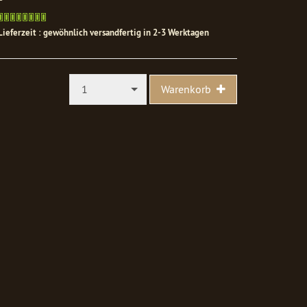
Gewöhnlich
versandfertig
Lieferzeit : gewöhnlich versandfertig in 2-3 Werktagen
in
1-
2
Werktagen
1
Warenkorb