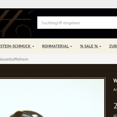
NSTEIN-SCHMUCK
ROHMATERIAL
% SALE %
ZU
asserbüffelhorn
W
Ar
zz