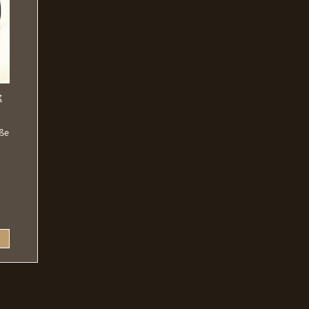
t
ße
 den Warenkorb