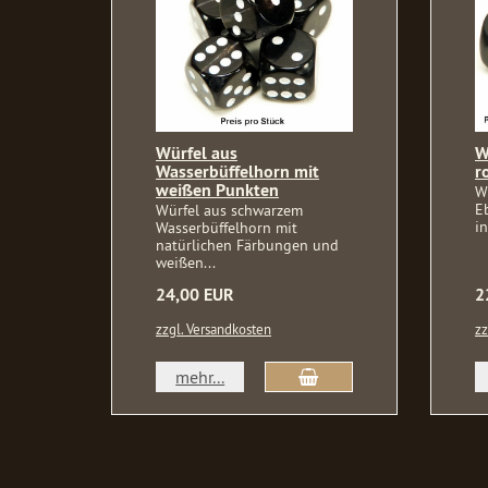
Würfel aus
W
Wasserbüffelhorn mit
r
weißen Punkten
W
E
Würfel aus schwarzem
in
Wasserbüffelhorn mit
natürlichen Färbungen und
weißen...
24,00 EUR
2
zzgl. Versandkosten
zz
In den Warenkorb
mehr...