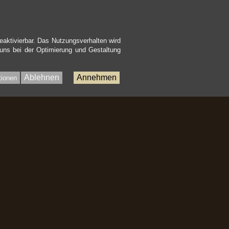
eaktivierbar. Das Nutzungsverhalten wird
 uns bei der Optimierung und Gestaltung
Ablehnen
Annehmen
tionen
Bac
to
Top