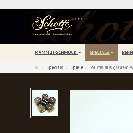
MAMMUT-SCHMUCK
SPECIALS
BER
Startseite
Specials
Spiele
Würfel aus grauem W