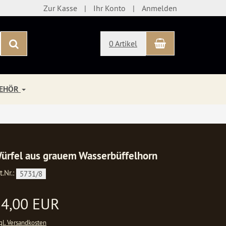
Zur Kasse
Ihr Konto
Anmelden
Warenkorb
Suchen
0 Artikel
BEHÖR
ürfel aus grauem Wasserbüffelhorn
t.Nr.:
5731/8
24,00 EUR
gl. Versandkosten