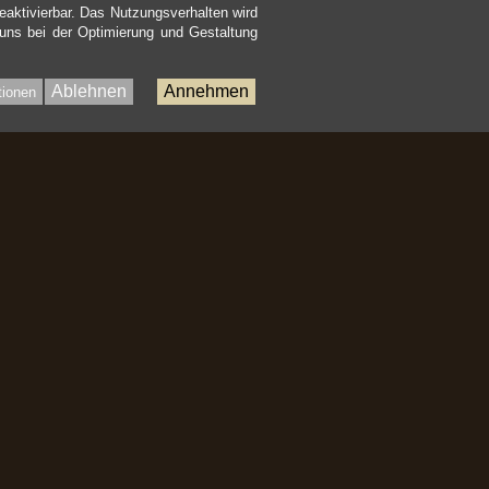
eaktivierbar. Das Nutzungsverhalten wird
 uns bei der Optimierung und Gestaltung
Ablehnen
Annehmen
tionen
Bac
to
Top
nhalt