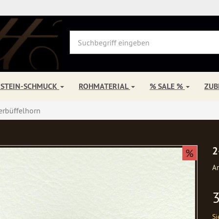
NSTEIN-SCHMUCK
ROHMATERIAL
% SALE %
ZU
erbüffelhorn
2
%
Ar
Si