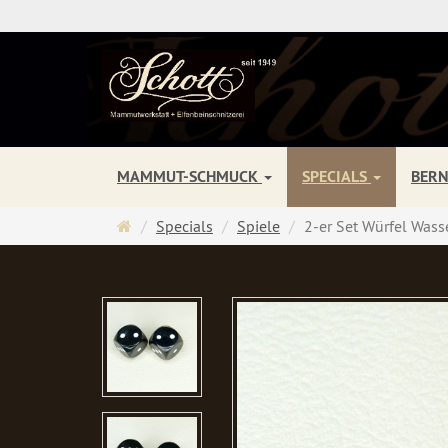
MAMMUT-SCHMUCK
SPECIALS
BER
Startseite
Specials
Spiele
2-er Set Würfel Wass