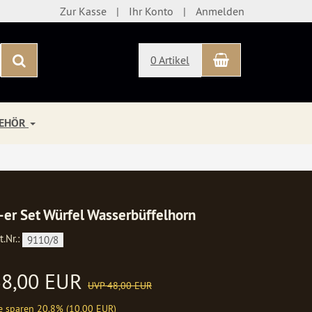
Zur Kasse
Ihr Konto
Anmelden
Warenkorb
Suchen
0 Artikel
BEHÖR
-er Set Würfel Wasserbüffelhorn
t.Nr.:
9110/8
38,00 EUR
UVP 48,00 EUR
e sparen 20.8% (10,00 EUR)