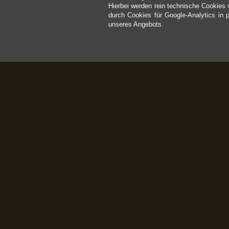
Hierbei werden rein technische Cookies 
durch Cookies für Google-Analytics in 
unseres Angebots.
Kontakt