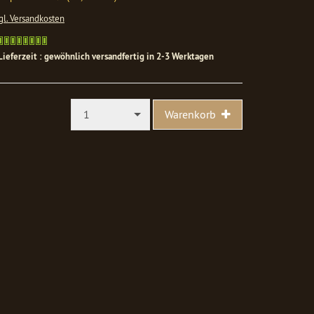
gl. Versandkosten
Gewöhnlich
versandfertig
Lieferzeit : gewöhnlich versandfertig in 2-3 Werktagen
in
1-
2
Werktagen
1
Warenkorb