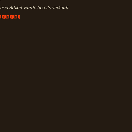
eser Artikel wurde bereits verkauft.
Artikel
verkauft
-
bitte
anfragen