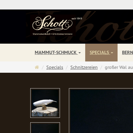
MAMMUT-SCHMUCK
SPECIALS
BER
Startseite
Specials
Schnitzereien
großer Wal 