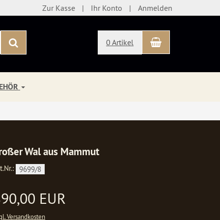
Zur Kasse
Ihr Konto
Anmelden
Warenkorb
Suchen
0 Artikel
BEHÖR
roßer Wal aus Mammut
t.Nr.:
9699/8
890,00 EUR
gl. Versandkosten