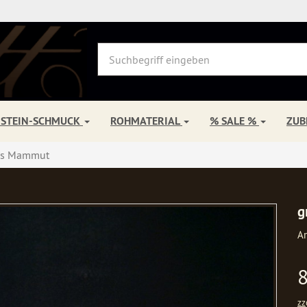
NSTEIN-SCHMUCK
ROHMATERIAL
% SALE %
ZU
aus Mammut
g
Ar
zz