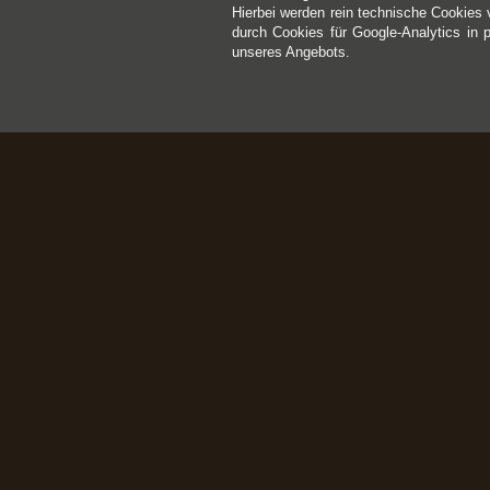
Hierbei werden rein technische Cookies 
durch Cookies für Google-Analytics in 
unseres Angebots.
Kontakt