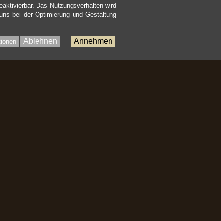
eaktivierbar. Das Nutzungsverhalten wird
 uns bei der Optimierung und Gestaltung
Ablehnen
Annehmen
tionen
Bac
to
Top
nhalt