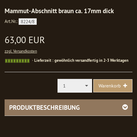
Mammut-Abschnitt braun ca. 17mm dick
Art.Nr.:
8224/8
63,00 EUR
zzgl. Versandkosten
Gewöhnlich
Lieferzeit : gewöhnlich versandfertig in 2-3 Werktagen
versandfertig
in
1-
2
1
Warenkorb
Werktagen
PRODUKTBESCHREIBUNG