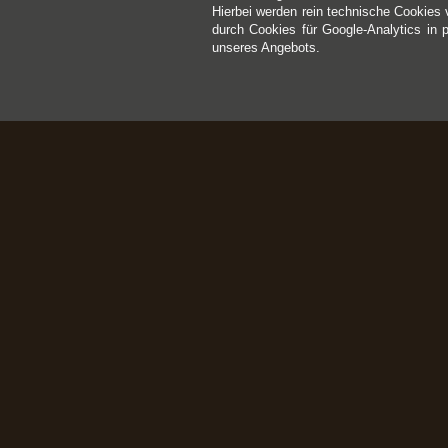
Hierbei werden rein technische Cookies 
durch Cookies für Google-Analytics in 
unseres Angebots.
Kontakt