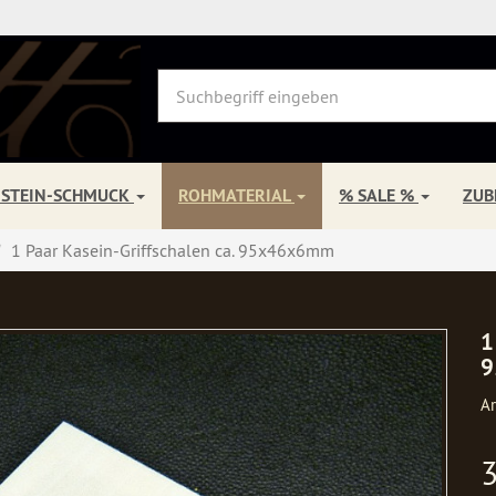
NSTEIN-SCHMUCK
ROHMATERIAL
% SALE %
ZU
1 Paar Kasein-Griffschalen ca. 95x46x6mm
1
9
Ar