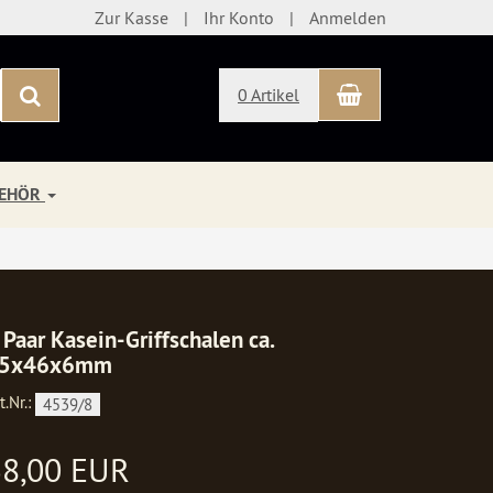
Zur Kasse
Ihr Konto
Anmelden
Warenkorb
Suchen
0 Artikel
BEHÖR
 Paar Kasein-Griffschalen ca.
5x46x6mm
t.Nr.:
4539/8
38,00 EUR