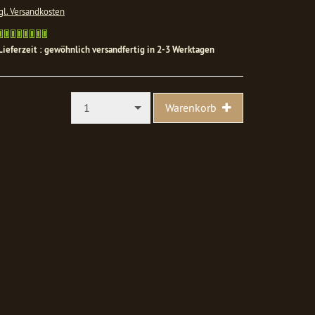
gl. Versandkosten
Gewöhnlich
versandfertig
Lieferzeit : gewöhnlich versandfertig in 2-3 Werktagen
in
1-
2
Werktagen
1
Warenkorb