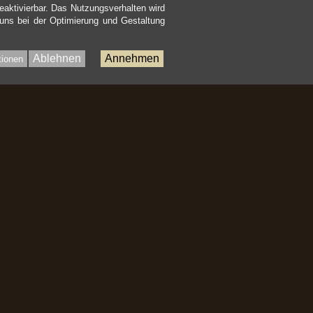
eaktivierbar. Das Nutzungsverhalten wird
 uns bei der Optimierung und Gestaltung
Ablehnen
Annehmen
tionen
Bac
to
Top
nhalt