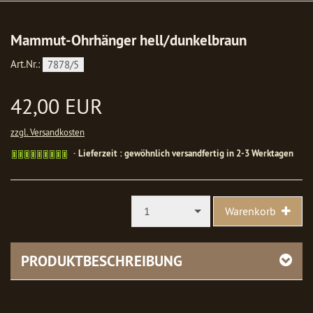
Mammut-Ohrhänger hell/dunkelbraun
Art.Nr.:
7878/5
42,00 EUR
zzgl. Versandkosten
Gewöhnlich
Lieferzeit : gewöhnlich versandfertig in 2-3 Werktagen
versandfertig
in
1-
2
1
Warenkorb
Werktagen
PRODUKTBESCHREIBUNG