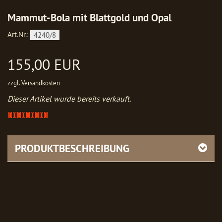
Mammut-Bola mit Blattgold und Opal
Art.Nr.:
4240/8
155,00 EUR
zzgl. Versandkosten
Dieser Artikel wurde bereits verkauft.
Artikel
verkauft
-
bitte
PRODUKTBESCHREIBUNG
anfragen