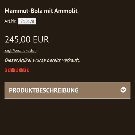
Mammut-Bola mit Ammolit
Art.Nr.:
7161/8
245,00 EUR
zzgl. Versandkosten
Dieser Artikel wurde bereits verkauft.
Artikel
verkauft
-
bitte
PRODUKTBESCHREIBUNG
anfragen