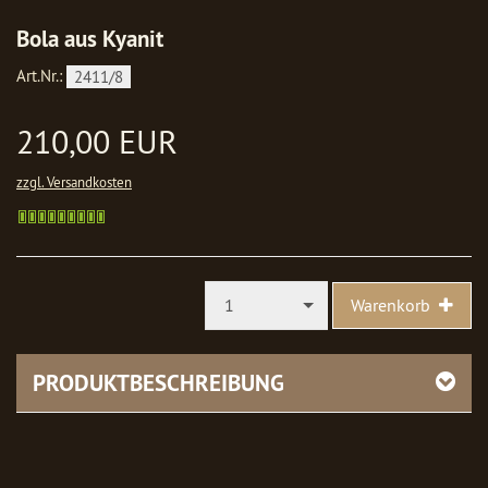
Bola aus Kyanit
Art.Nr.:
2411/8
210,00 EUR
zzgl. Versandkosten
Gewöhnlich
versandfertig
in
1-
2
1
Warenkorb
Werktagen
PRODUKTBESCHREIBUNG