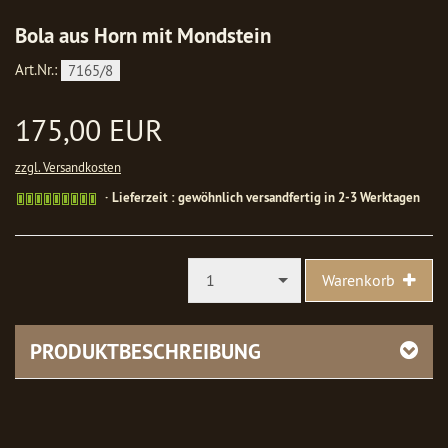
Bola aus Horn mit Mondstein
Art.Nr.:
7165/8
175,00 EUR
zzgl. Versandkosten
Gewöhnlich
Lieferzeit : gewöhnlich versandfertig in 2-3 Werktagen
versandfertig
in
1-
2
1
Warenkorb
Werktagen
PRODUKTBESCHREIBUNG