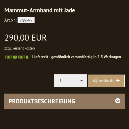
Mammut-Armband mit Jade
Art.Nr.:
7599/2
290,00 EUR
zzgl. Versandkosten
Gewöhnlich
Lieferzeit : gewöhnlich versandfertig in 2-3 Werktagen
versandfertig
in
1-
2
1
Warenkorb
Werktagen
PRODUKTBESCHREIBUNG