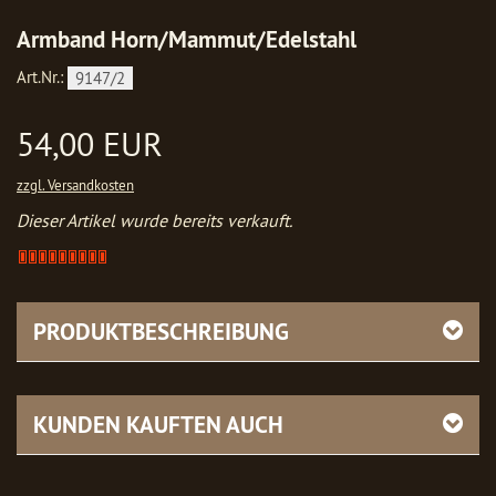
Armband Horn/Mammut/Edelstahl
Art.Nr.:
9147/2
54,00 EUR
zzgl. Versandkosten
Dieser Artikel wurde bereits verkauft.
Artikel
verkauft
-
bitte
PRODUKTBESCHREIBUNG
anfragen
KUNDEN KAUFTEN AUCH