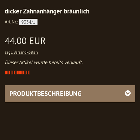
dicker Zahnanhänger bräunlich
Art.Nr.:
9334/1
44,00 EUR
zzgl. Versandkosten
Dieser Artikel wurde bereits verkauft.
Artikel
verkauft
-
bitte
PRODUKTBESCHREIBUNG
anfragen