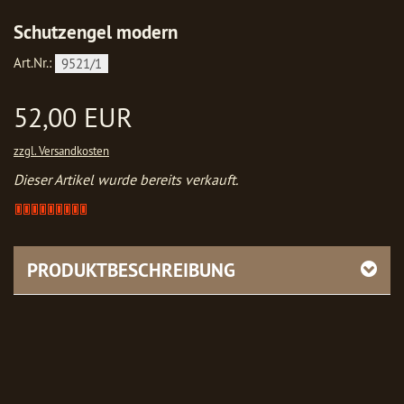
Schutzengel modern
Art.Nr.:
9521/1
52,00 EUR
zzgl. Versandkosten
Dieser Artikel wurde bereits verkauft.
Artikel
verkauft
-
bitte
PRODUKTBESCHREIBUNG
anfragen