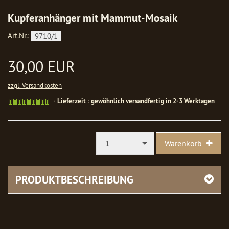
Kupferanhänger mit Mammut-Mosaik
Art.Nr.:
9710/1
30,00 EUR
zzgl. Versandkosten
Gewöhnlich
Lieferzeit : gewöhnlich versandfertig in 2-3 Werktagen
versandfertig
in
1-
2
1
Warenkorb
Werktagen
PRODUKTBESCHREIBUNG