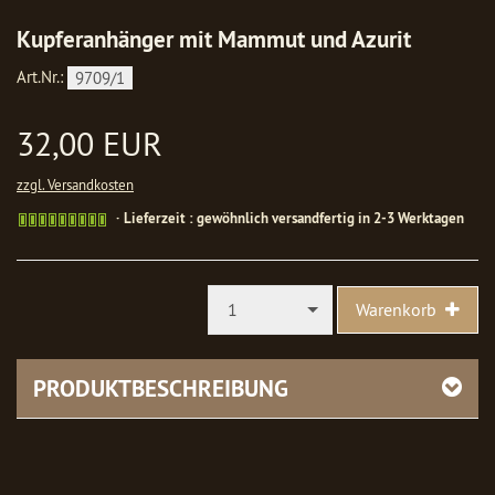
Kupferanhänger mit Mammut und Azurit
Art.Nr.:
9709/1
32,00 EUR
zzgl. Versandkosten
Gewöhnlich
Lieferzeit : gewöhnlich versandfertig in 2-3 Werktagen
versandfertig
in
1-
2
1
Warenkorb
Werktagen
PRODUKTBESCHREIBUNG