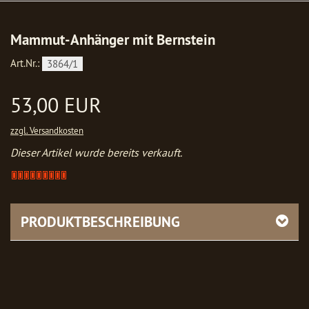
Mammut-Anhänger mit Bernstein
Art.Nr.:
3864/1
53,00 EUR
zzgl. Versandkosten
Dieser Artikel wurde bereits verkauft.
Artikel
verkauft
-
bitte
PRODUKTBESCHREIBUNG
anfragen