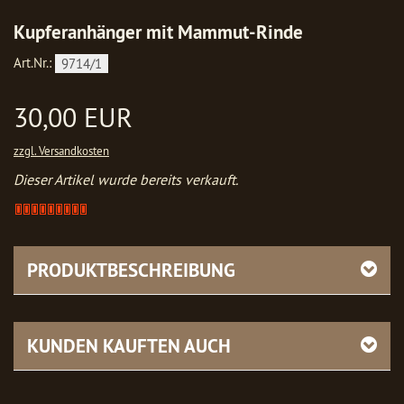
Kupferanhänger mit Mammut-Rinde
Art.Nr.:
9714/1
30,00 EUR
zzgl. Versandkosten
Dieser Artikel wurde bereits verkauft.
Artikel
verkauft
-
bitte
PRODUKTBESCHREIBUNG
anfragen
KUNDEN KAUFTEN AUCH