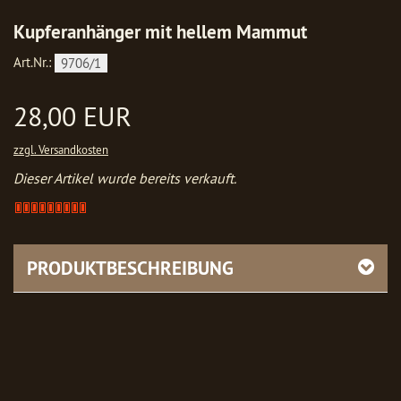
Kupferanhänger mit hellem Mammut
Art.Nr.:
9706/1
28,00 EUR
zzgl. Versandkosten
Dieser Artikel wurde bereits verkauft.
Artikel
verkauft
-
bitte
PRODUKTBESCHREIBUNG
anfragen