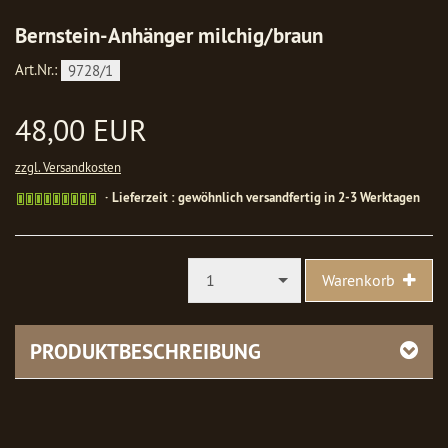
Bernstein-Anhänger milchig/braun
Art.Nr.:
9728/1
48,00 EUR
zzgl. Versandkosten
Gewöhnlich
Lieferzeit : gewöhnlich versandfertig in 2-3 Werktagen
versandfertig
in
1-
2
1
Warenkorb
Werktagen
PRODUKTBESCHREIBUNG