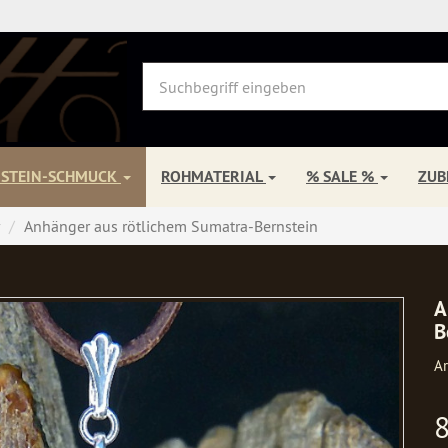
NSTEIN-SCHMUCK
ROHMATERIAL
% SALE %
ZU
Anhänger aus rötlichem Sumatra-Bernstein
A
B
Ar