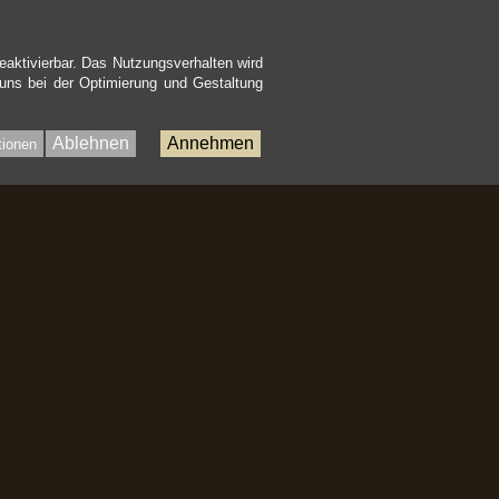
eaktivierbar. Das Nutzungsverhalten wird
 uns bei der Optimierung und Gestaltung
Ablehnen
Annehmen
tionen
Bac
to
Top