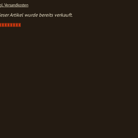
gl. Versandkosten
eser Artikel wurde bereits verkauft.
Artikel
verkauft
-
bitte
anfragen