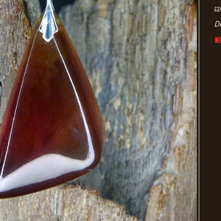
zz
Di