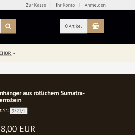
Zur Kasse
Ihr Konto
Anmelden
Warenkorb
Suchen
0 Artikel
BEHÖR
nhänger aus rötlichem Sumatra-
ernstein
t.Nr.:
9721/1
88,00 EUR