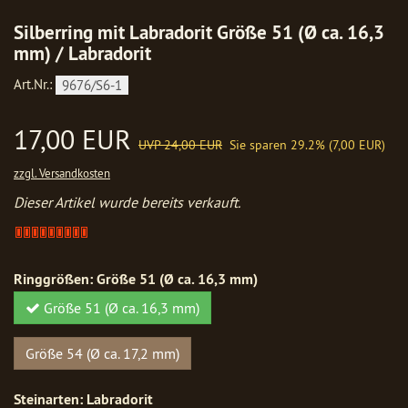
Silberring mit Labradorit Größe 51 (Ø ca. 16,3
mm) / Labradorit
Art.Nr.:
9676/S6-1
17,00 EUR
UVP 24,00 EUR
Sie sparen 29.2% (7,00 EUR)
zzgl. Versandkosten
Dieser Artikel wurde bereits verkauft.
Artikel
verkauft
-
Ringgrößen:
Größe 51 (Ø ca. 16,3 mm)
bitte
anfragen
Größe 51 (Ø ca. 16,3 mm)
Größe 54 (Ø ca. 17,2 mm)
Steinarten:
Labradorit