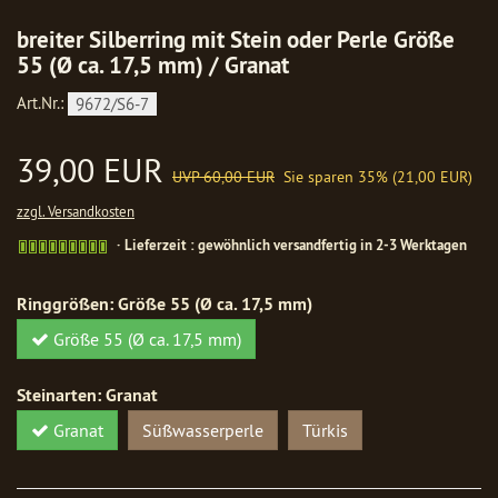
breiter Silberring mit Stein oder Perle Größe
55 (Ø ca. 17,5 mm) / Granat
Art.Nr.:
9672/S6-7
39,00 EUR
UVP 60,00 EUR
Sie sparen 35% (21,00 EUR)
zzgl. Versandkosten
Gewöhnlich
Lieferzeit : gewöhnlich versandfertig in 2-3 Werktagen
versandfertig
in
Ringgrößen:
Größe 55 (Ø ca. 17,5 mm)
1-
2
Größe 55 (Ø ca. 17,5 mm)
Werktagen
Steinarten:
Granat
Granat
Süßwasserperle
Türkis