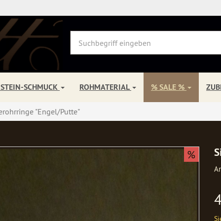
NSTEIN-SCHMUCK
ROHMATERIAL
% SALE %
ZU
erohrringe "Engel/Putte"
S
%
Ar
Si