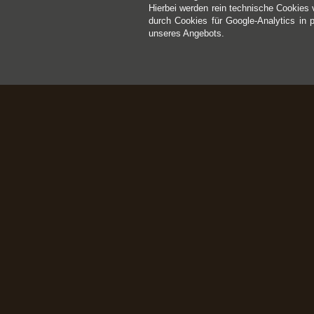
Hierbei werden rein technische Cookies 
durch Cookies für Google-Analytics in 
unseres Angebots.
Kontakt