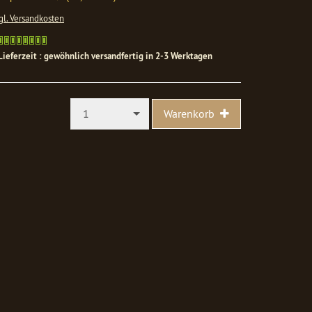
gl. Versandkosten
Gewöhnlich
versandfertig
Lieferzeit : gewöhnlich versandfertig in 2-3 Werktagen
in
1-
2
Werktagen
1
Warenkorb