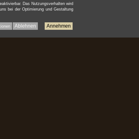
eaktivierbar. Das Nutzungsverhalten wird
 uns bei der Optimierung und Gestaltung
Ablehnen
Annehmen
tionen
Bac
to
Top
nhalt