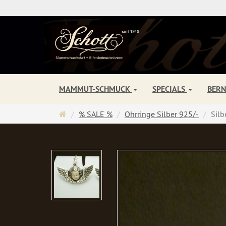
MAMMUT-SCHMUCK
SPECIALS
BER
Startseite
% SALE %
Ohrringe Silber 925/-
Silb