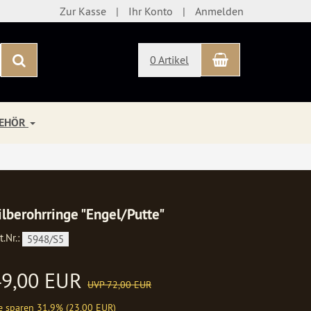
Zur Kasse
Ihr Konto
Anmelden
Warenkorb
Suchen
0 Artikel
BEHÖR
ilberohrringe "Engel/Putte"
t.Nr.:
5948/S5
49,00 EUR
UVP 72,00 EUR
e sparen 31.9% (23,00 EUR)