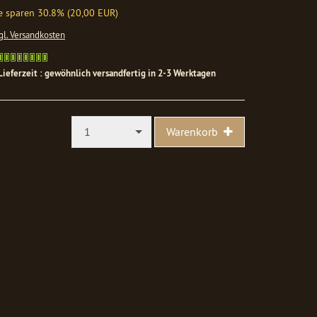
e sparen 30.8% (20,00 EUR)
gl. Versandkosten
Gewöhnlich
versandfertig
Lieferzeit : gewöhnlich versandfertig in 2-3 Werktagen
in
1-
2
Werktagen
1
Warenkorb