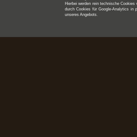
Hierbei werden rein technische Cookies 
durch Cookies für Google-Analytics in 
unseres Angebots.
Kontakt