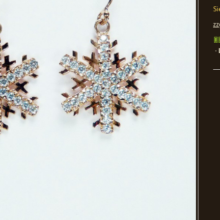
Si
zz