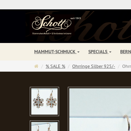
MAMMUT-SCHMUCK
SPECIALS
BER
Startseite
% SALE %
Ohrringe Silber 925/-
Ohrr