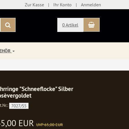
Zur Kasse
Ihr Konto
Anmelden
Warenkorb
Suchen
0 Artikel
BEHÖR
hrringe "Schneeflocke" Silber
osèvergoldet
t.Nr.:
7027/S5
45,00 EUR
UVP 65,00 EUR