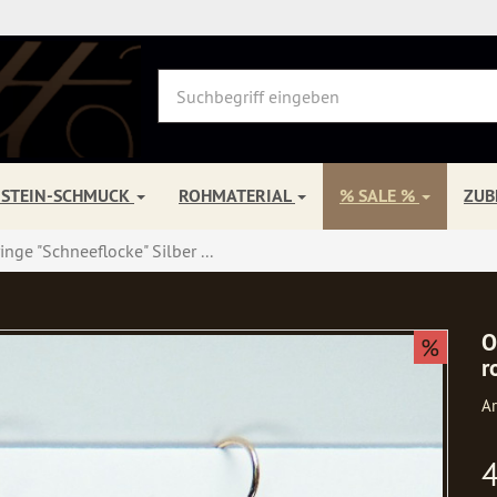
NSTEIN-SCHMUCK
ROHMATERIAL
% SALE %
ZU
inge "Schneeflocke" Silber ...
O
%
r
Ar