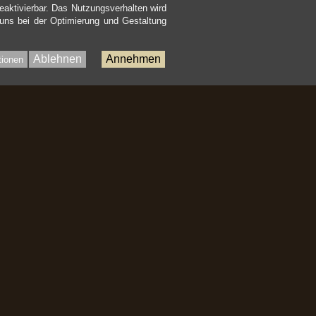
eaktivierbar. Das Nutzungsverhalten wird
 uns bei der Optimierung und Gestaltung
Ablehnen
Annehmen
tionen
Bac
to
Top
nhalt