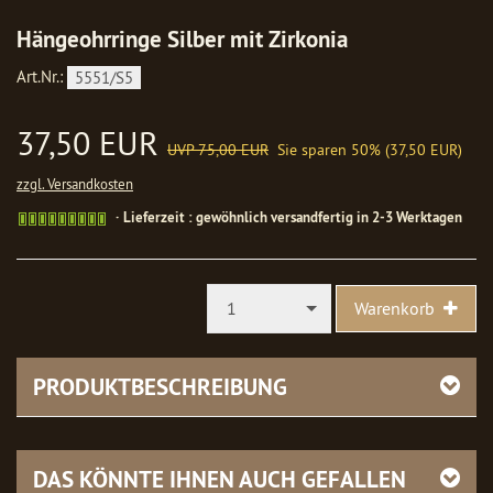
Hängeohrringe Silber mit Zirkonia
Art.Nr.:
5551/S5
37,50 EUR
UVP 75,00 EUR
Sie sparen 50% (37,50 EUR)
zzgl. Versandkosten
Gewöhnlich
Lieferzeit : gewöhnlich versandfertig in 2-3 Werktagen
versandfertig
in
1-
2
1
Warenkorb
Werktagen
PRODUKTBESCHREIBUNG
DAS KÖNNTE IHNEN AUCH GEFALLEN