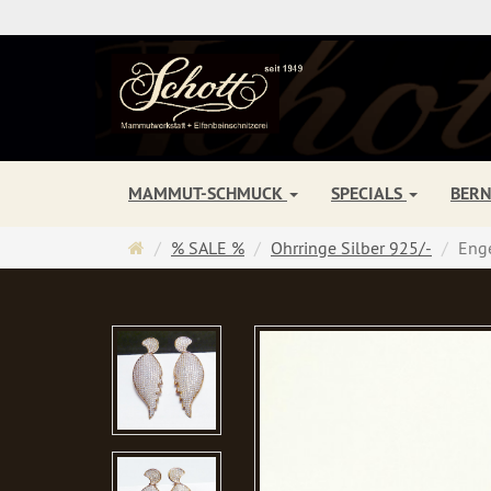
MAMMUT-SCHMUCK
SPECIALS
BER
Startseite
% SALE %
Ohrringe Silber 925/-
Enge