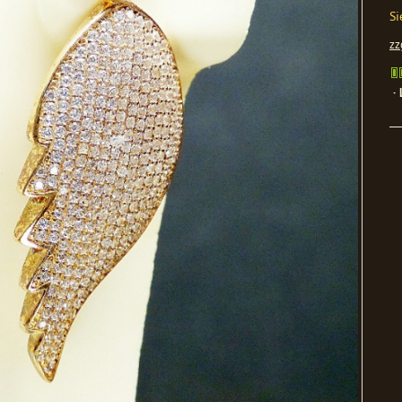
Si
zz