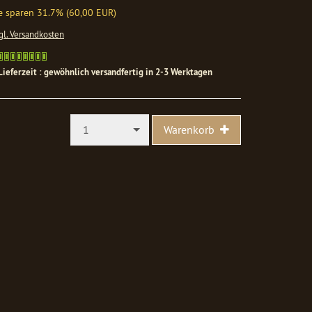
e sparen 31.7% (60,00 EUR)
gl. Versandkosten
Gewöhnlich
versandfertig
Lieferzeit : gewöhnlich versandfertig in 2-3 Werktagen
in
1-
2
Werktagen
1
Warenkorb