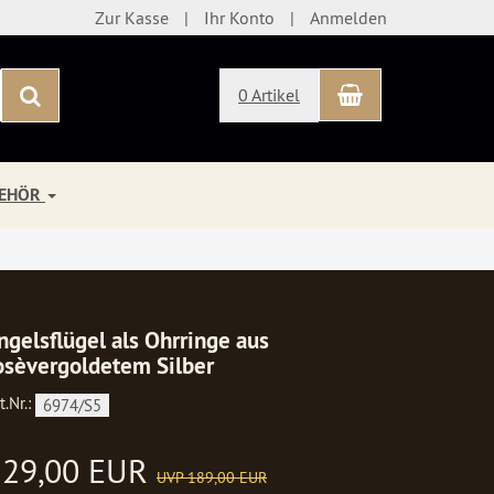
Zur Kasse
Ihr Konto
Anmelden
Warenkorb
Suchen
0 Artikel
BEHÖR
ngelsflügel als Ohrringe aus
osèvergoldetem Silber
t.Nr.:
6974/S5
129,00 EUR
UVP 189,00 EUR