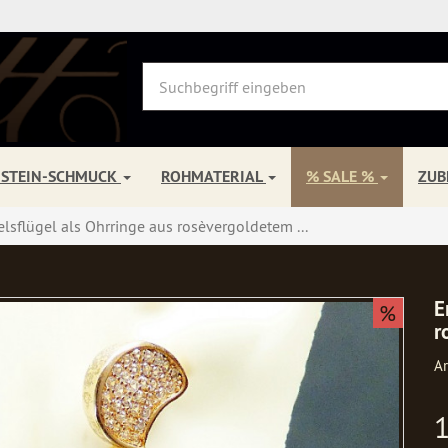
NSTEIN-SCHMUCK
ROHMATERIAL
% SALE %
ZU
lsflügel als Ohrringe aus rosèvergoldetem ...
E
%
r
Ar