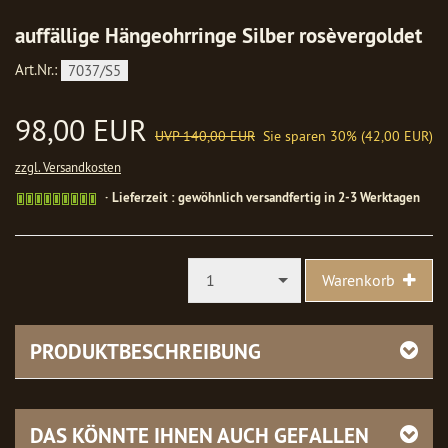
auffällige Hängeohrringe Silber rosèvergoldet
Art.Nr.:
7037/S5
98,00 EUR
UVP 140,00 EUR
Sie sparen 30% (42,00 EUR)
zzgl. Versandkosten
Gewöhnlich
Lieferzeit : gewöhnlich versandfertig in 2-3 Werktagen
versandfertig
in
1-
2
1
Warenkorb
Werktagen
PRODUKTBESCHREIBUNG
DAS KÖNNTE IHNEN AUCH GEFALLEN