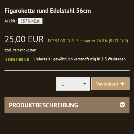
Figarokette rund Edelstahl 56cm
Art.Nr.:
8573/4Est.
25,00 EUR
UVP 34,00 EUR
Sie sparen 26.5% (9,00 EUR)
zzgl. Versandkosten
Gewöhnlich
Lieferzeit : gewöhnlich versandfertig in 2-3 Werktagen
versandfertig
in
1-
2
1
Warenkorb
Werktagen
PRODUKTBESCHREIBUNG