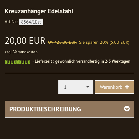
Kreuzanhänger Edelstahl
Art.Nr.:
8564/1Est
20,00 EUR
UVP 25,00 EUR
Sie sparen 20% (5,00 EUR)
zzgl. Versandkosten
Gewöhnlich
Lieferzeit : gewöhnlich versandfertig in 2-3 Werktagen
versandfertig
in
1-
2
1
Warenkorb
Werktagen
PRODUKTBESCHREIBUNG