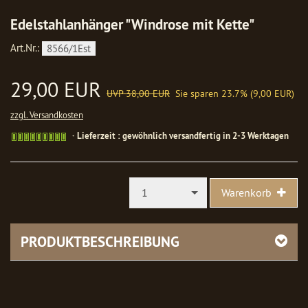
Edelstahlanhänger "Windrose mit Kette"
Art.Nr.:
8566/1Est
29,00 EUR
UVP 38,00 EUR
Sie sparen 23.7% (9,00 EUR)
zzgl. Versandkosten
Gewöhnlich
Lieferzeit : gewöhnlich versandfertig in 2-3 Werktagen
versandfertig
in
1-
2
1
Warenkorb
Werktagen
PRODUKTBESCHREIBUNG