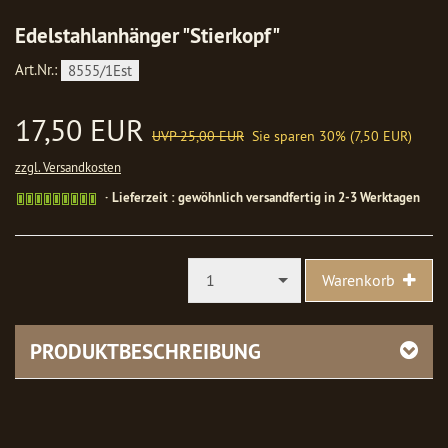
Edelstahlanhänger "Stierkopf"
Art.Nr.:
8555/1Est
17,50 EUR
UVP 25,00 EUR
Sie sparen 30% (7,50 EUR)
zzgl. Versandkosten
Gewöhnlich
Lieferzeit : gewöhnlich versandfertig in 2-3 Werktagen
versandfertig
in
1-
2
1
Warenkorb
Werktagen
PRODUKTBESCHREIBUNG